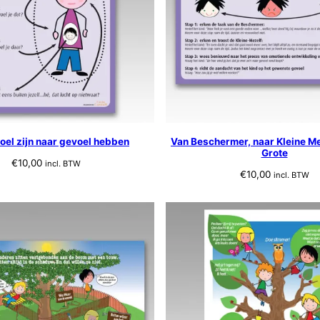
oel zijn naar gevoel hebben
Van Beschermer, naar Kleine Me
Grote
€
10,00
incl. BTW
€
10,00
incl. BTW