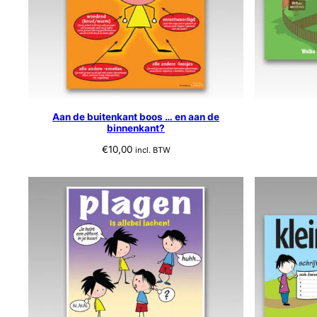
Aan de buitenkant boos … en aan de
binnenkant?
€
10,00
incl. BTW