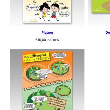
Plagen
De
€
10,00
incl. BTW