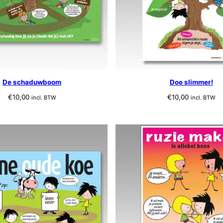
De schaduwboom
Doe slimmer!
€
10,00
€
10,00
incl. BTW
incl. BTW