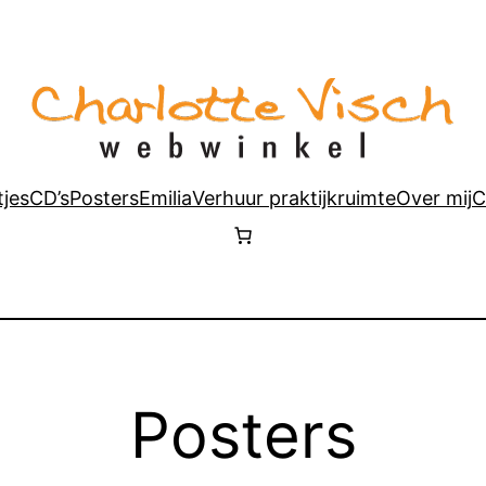
tjes
CD’s
Posters
Emilia
Verhuur praktijkruimte
Over mij
C
Posters