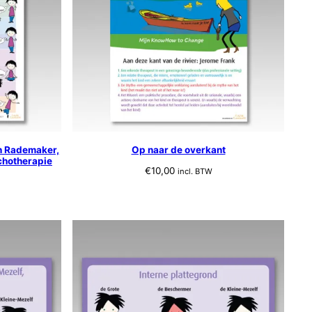
n Rademaker,
Op naar de overkant
chotherapie
€
10,00
incl. BTW