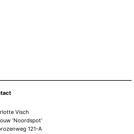
tact
rlotte Visch
ouw ‘Noordspot’
prozenweg 121-A