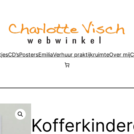
tjes
CD’s
Posters
Emilia
Verhuur praktijkruimte
Over mij
C
Kofferkinde