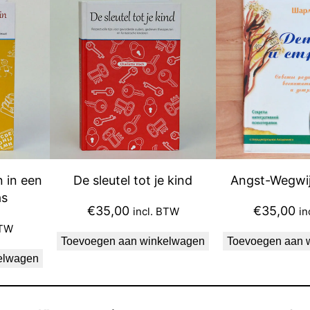
d
e
r
e
n
a
a
n
t
 in een
De sleutel tot je kind
Angst-Wegwij
a
as
l
€
35,00
€
35,00
incl. BTW
in
BTW
Toevoegen aan winkelwagen
Toevoegen aan 
elwagen