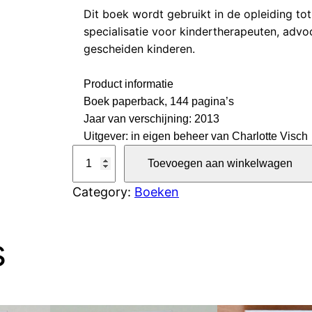
Dit boek wordt gebruikt in de opleiding to
specialisatie voor kindertherapeuten, adv
gescheiden kinderen.
Product informatie
Boek paperback, 144 pagina’s
Jaar van verschijning: 2013
Uitgever: in eigen beheer van Charlotte Visch
K
Toevoegen aan winkelwagen
o
Category:
Boeken
f
f
e
s
r
k
i
n